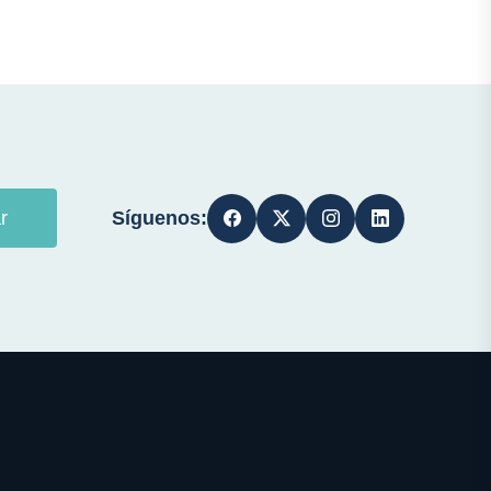
Síguenos:
r