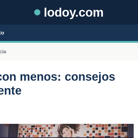
lodoy.com
to
cia
con menos: consejos
ente