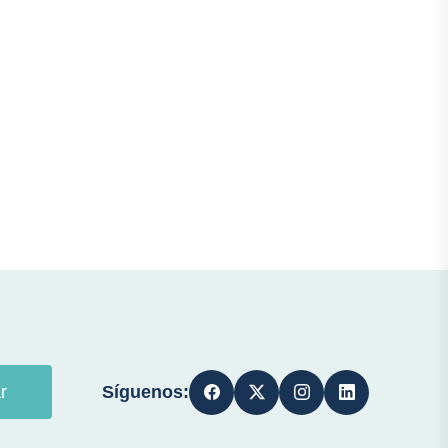
Síguenos:
r